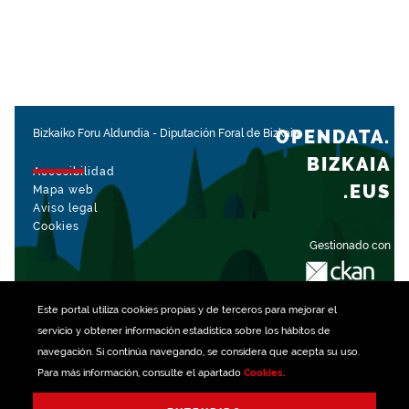
OPENDATA.
Bizkaiko Foru Aldundia
-
Diputación Foral de Bizkaia
BIZKAIA
Accesibilidad
.EUS
Mapa web
Aviso legal
Cookies
Gestionado con
Este portal utiliza
cookies
propias y de terceros para mejorar el
servicio y obtener información estadística sobre los hábitos de
navegación. Si continúa navegando, se considera que acepta su uso.
Para más información, consulte el apartado
Cookies
.