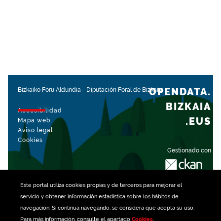
OPENDATA.
Bizkaiko Foru Aldundia
-
Diputación Foral de Bizkaia
BIZKAIA
Accesibilidad
.EUS
Mapa web
Aviso legal
Cookies
Gestionado con
Este portal utiliza
cookies
propias y de terceros para mejorar el
servicio y obtener información estadística sobre los hábitos de
navegación. Si continúa navegando, se considera que acepta su uso.
Para más información, consulte el apartado
Cookies
.