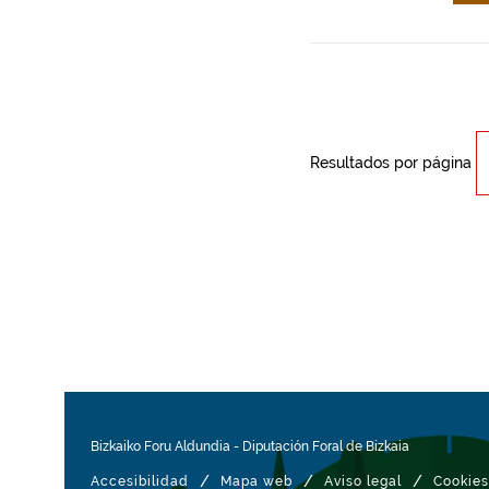
Resultados por página
Bizkaiko Foru Aldundia
-
Diputación Foral de Bizkaia
/
/
/
Accesibilidad
Mapa web
Aviso legal
Cookies