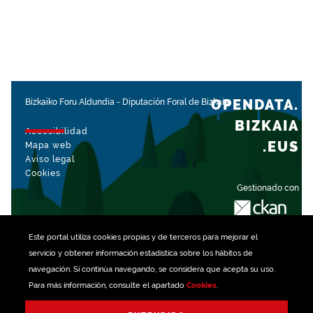
OPENDATA.
Bizkaiko Foru Aldundia
-
Diputación Foral de Bizkaia
BIZKAIA
Accesibilidad
.EUS
Mapa web
Aviso legal
Cookies
Gestionado con
Este portal utiliza
cookies
propias y de terceros para mejorar el
servicio y obtener información estadística sobre los hábitos de
navegación. Si continúa navegando, se considera que acepta su uso.
Para más información, consulte el apartado
Cookies
.