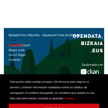
OPENDATA.
Bizkaiko Foru Aldundia
-
Diputación Foral de Bizkaia
BIZKAIA
Accesibilidad
.EUS
Mapa web
Aviso legal
Cookies
Gestionado con
Este portal utiliza
cookies
propias y de terceros para mejorar el
servicio y obtener información estadística sobre los hábitos de
navegación. Si continúa navegando, se considera que acepta su uso.
Para más información, consulte el apartado
Cookies
.