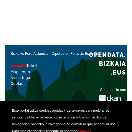
OPENDATA.
Bizkaiko Foru Aldundia
-
Diputación Foral de Bizkaia
BIZKAIA
Accesibilidad
.EUS
Mapa web
Aviso legal
Cookies
Gestionado con
Este portal utiliza
cookies
propias y de terceros para mejorar el
servicio y obtener información estadística sobre los hábitos de
navegación. Si continúa navegando, se considera que acepta su uso.
Para más información, consulte el apartado
Cookies
.