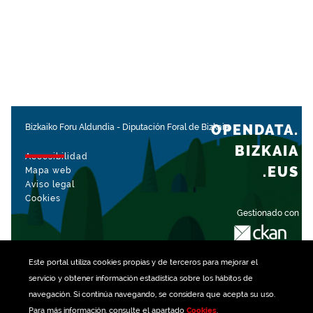
OPENDATA.
Bizkaiko Foru Aldundia
-
Diputación Foral de Bizkaia
BIZKAIA
Accesibilidad
.EUS
Mapa web
Aviso legal
Cookies
Gestionado con
Este portal utiliza
cookies
propias y de terceros para mejorar el
servicio y obtener información estadística sobre los hábitos de
navegación. Si continúa navegando, se considera que acepta su uso.
Para más información, consulte el apartado
Cookies
.