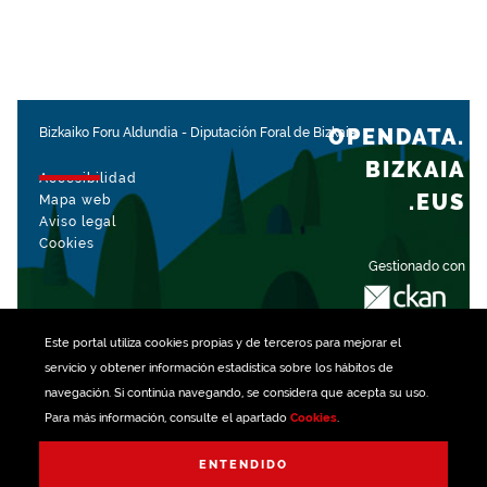
OPENDATA.
Bizkaiko Foru Aldundia
-
Diputación Foral de Bizkaia
BIZKAIA
Accesibilidad
.EUS
Mapa web
Aviso legal
Cookies
Gestionado con
Este portal utiliza
cookies
propias y de terceros para mejorar el
servicio y obtener información estadística sobre los hábitos de
navegación. Si continúa navegando, se considera que acepta su uso.
Para más información, consulte el apartado
Cookies
.
ENTENDIDO