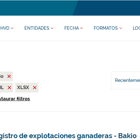
HVD
ENTIDADES
FECHA
FORMATOS
LO
io
Recientemen
ML
XLSX
taurar filtros
gistro de explotaciones ganaderas - Bakio