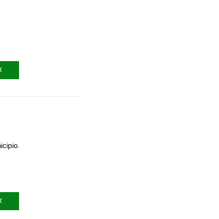
X
icipio.
X