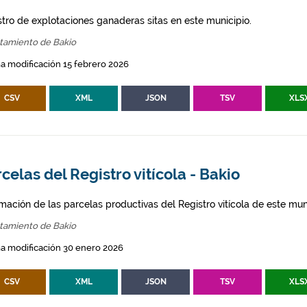
stro de explotaciones ganaderas sitas en este municipio.
tamiento de Bakio
a modificación 15 febrero 2026
CSV
XML
JSON
TSV
XLS
celas del Registro vitícola - Bakio
mación de las parcelas productivas del Registro vitícola de este mun
tamiento de Bakio
a modificación 30 enero 2026
CSV
XML
JSON
TSV
XLS