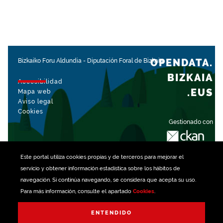
OPENDATA.
Bizkaiko Foru Aldundia
-
Diputación Foral de Bizkaia
BIZKAIA
Accesibilidad
.EUS
Mapa web
Aviso legal
Cookies
Gestionado con
Este portal utiliza
cookies
propias y de terceros para mejorar el
servicio y obtener información estadística sobre los hábitos de
navegación. Si continúa navegando, se considera que acepta su uso.
Para más información, consulte el apartado
Cookies
.
ENTENDIDO