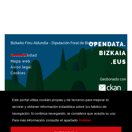
OPENDATA.
Bizkaiko Foru Aldundia
-
Diputación Foral de Bizkaia
BIZKAIA
Accesibilidad
.EUS
Mapa web
Aviso legal
Cookies
Gestionado con
Este portal utiliza
cookies
propias y de terceros para mejorar el
servicio y obtener información estadística sobre los hábitos de
navegación. Si continúa navegando, se considera que acepta su uso.
Para más información, consulte el apartado
Cookies
.