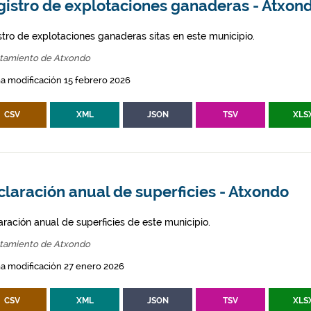
gistro de explotaciones ganaderas - Atxon
stro de explotaciones ganaderas sitas en este municipio.
tamiento de Atxondo
a modificación 15 febrero 2026
CSV
XML
JSON
TSV
XLS
laración anual de superficies - Atxondo
aración anual de superficies de este municipio.
tamiento de Atxondo
a modificación 27 enero 2026
CSV
XML
JSON
TSV
XLS