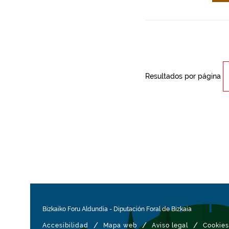
Resultados por página
Bizkaiko Foru Aldundia
-
Diputación Foral de Bizkaia
/
/
/
Accesibilidad
Mapa web
Aviso legal
Cookies