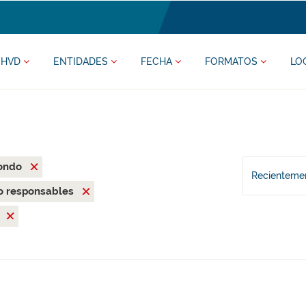
HVD
ENTIDADES
FECHA
FORMATOS
LO
xondo
Recientemen
o responsables
l