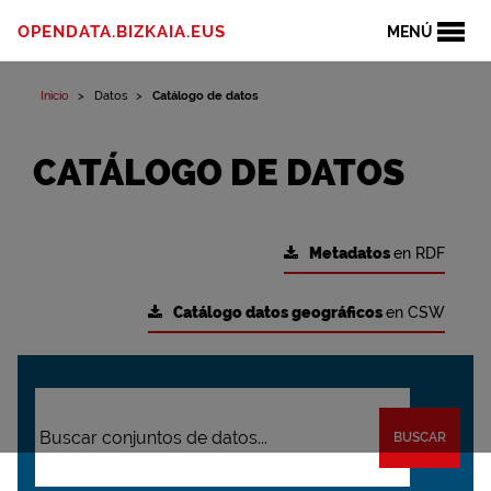
OPENDATA.BIZKAIA.EUS
MENÚ
Inicio
Datos
Catálogo de datos
CATÁLOGO DE DATOS
Metadatos
en RDF
Catálogo datos geográficos
en CSW
BUSCAR