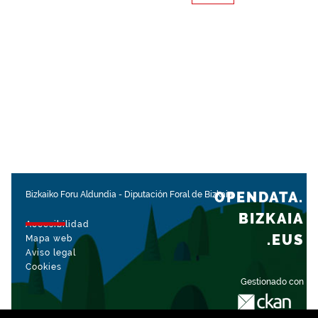
OPENDATA.
Bizkaiko Foru Aldundia
-
Diputación Foral de Bizkaia
BIZKAIA
Accesibilidad
.EUS
Mapa web
Aviso legal
Cookies
Gestionado con