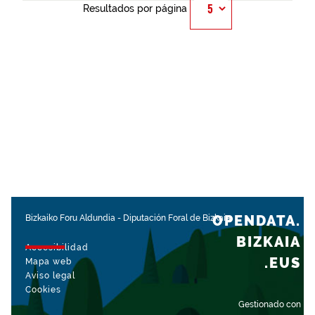
Resultados por página
OPENDATA.
Bizkaiko Foru Aldundia
-
Diputación Foral de Bizkaia
BIZKAIA
Accesibilidad
.EUS
Mapa web
Aviso legal
Cookies
Gestionado con