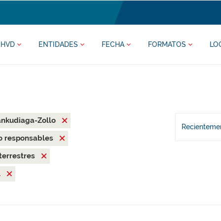
HVD
ENTIDADES
FECHA
FORMATOS
LO
ankudiaga-Zollo
Recientemen
o responsables
terrestres
l