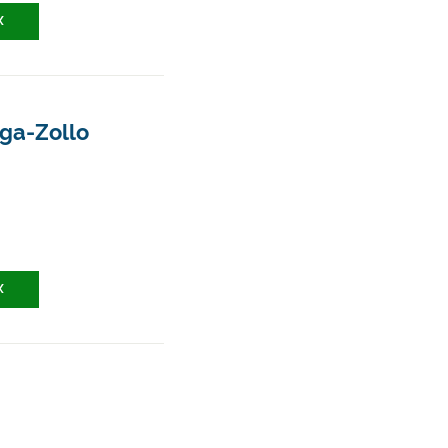
X
aga-Zollo
X