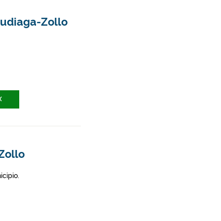
kudiaga-Zollo
X
Zollo
icipio.