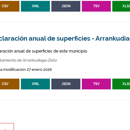
CSV
XML
JSON
TSV
XLS
laración anual de superficies - Arrankudi
aración anual de superficies de este municipio.
tamiento de Arrankudiaga-Zollo
a modificación 27 enero 2026
CSV
XML
JSON
TSV
XLS