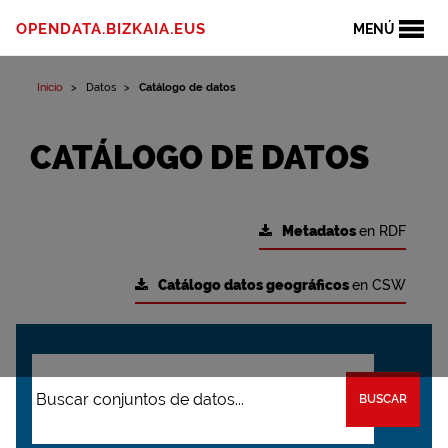
OPENDATA.BIZKAIA.EUS
MENÚ
Inicio
Datos
Catálogo de datos
CATÁLOGO DE DATOS
Metadatos
en RDF
Catálogo datos geográficos
en CSW
BUSCAR