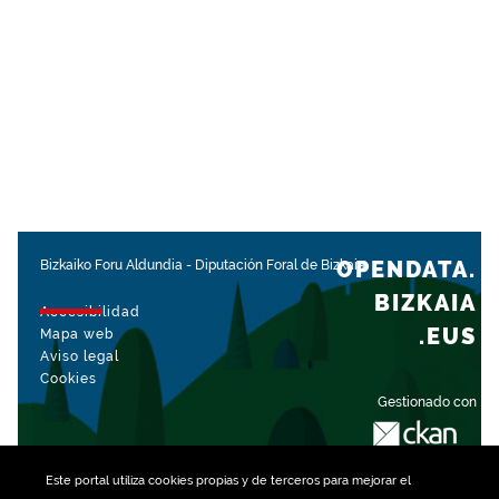
OPENDATA.
Bizkaiko Foru Aldundia
-
Diputación Foral de Bizkaia
BIZKAIA
Accesibilidad
.EUS
Mapa web
Aviso legal
Cookies
Gestionado con
Este portal utiliza
cookies
propias y de terceros para mejorar el