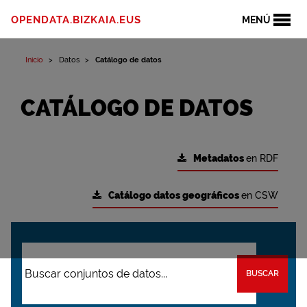
OPENDATA.BIZKAIA.EUS
MENÚ
Inicio
Datos
Catálogo de datos
CATÁLOGO DE DATOS
Metadatos
en RDF
Catálogo datos geográficos
en CSW
BUSCAR