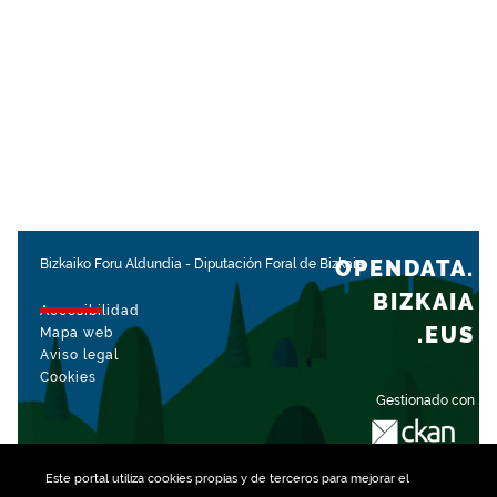
OPENDATA.
Bizkaiko Foru Aldundia
-
Diputación Foral de Bizkaia
BIZKAIA
Accesibilidad
.EUS
Mapa web
Aviso legal
Cookies
Gestionado con
Este portal utiliza
cookies
propias y de terceros para mejorar el