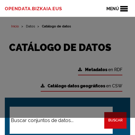
OPENDATA.BIZKAIA.EUS
MENÚ
Inicio
Datos
Catálogo de datos
CATÁLOGO DE DATOS
Metadatos
en RDF
Catálogo datos geográficos
en CSW
BUSCAR