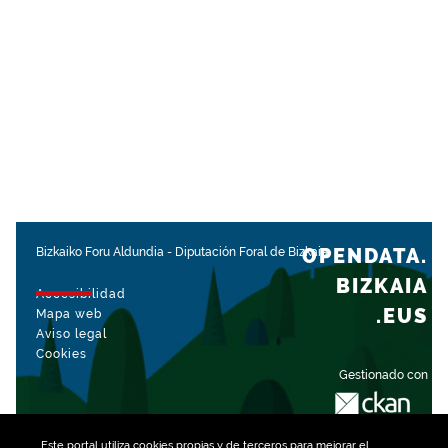
OPENDATA.
Bizkaiko Foru Aldundia
-
Diputación Foral de Bizkaia
BIZKAIA
Accesibilidad
.EUS
Mapa web
Aviso legal
Cookies
Gestionado con
Este portal utiliza
cookies
propias y de terceros para mejorar el