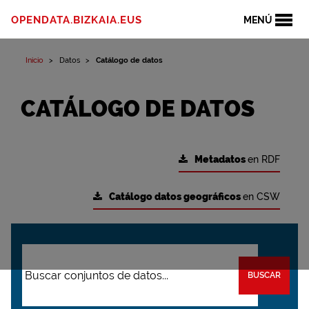
OPENDATA.BIZKAIA.EUS
MENÚ
Inicio
Datos
Catálogo de datos
CATÁLOGO DE DATOS
Metadatos
en RDF
Catálogo datos geográficos
en CSW
BUSCAR