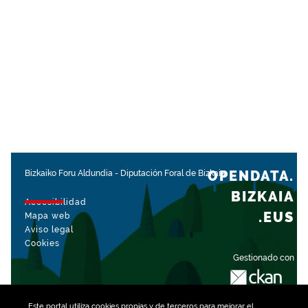
OPENDATA.
Bizkaiko Foru Aldundia
-
Diputación Foral de Bizkaia
BIZKAIA
Accesibilidad
.EUS
Mapa web
Aviso legal
Cookies
Gestionado con
Este portal utiliza
cookies
propias y de terceros para mejorar el