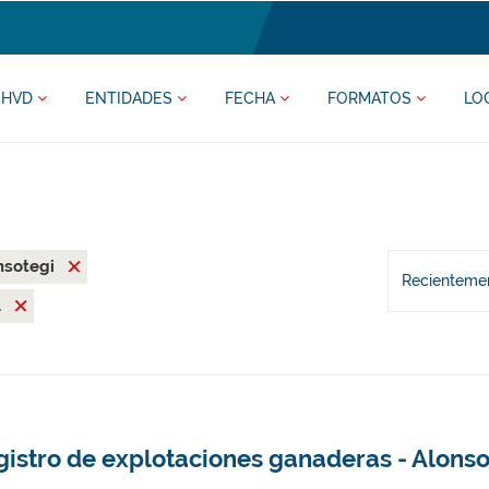
HVD
ENTIDADES
FECHA
FORMATOS
LO
nsotegi
Recientemen
l
gistro de explotaciones ganaderas - Alonso