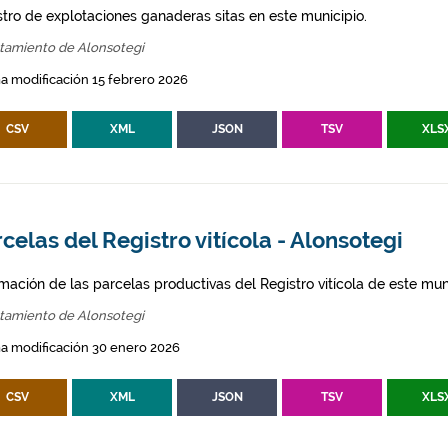
stro de explotaciones ganaderas sitas en este municipio.
tamiento de Alonsotegi
a modificación 15 febrero 2026
CSV
XML
JSON
TSV
XLS
celas del Registro vitícola - Alonsotegi
mación de las parcelas productivas del Registro vitícola de este mun
tamiento de Alonsotegi
a modificación 30 enero 2026
CSV
XML
JSON
TSV
XLS