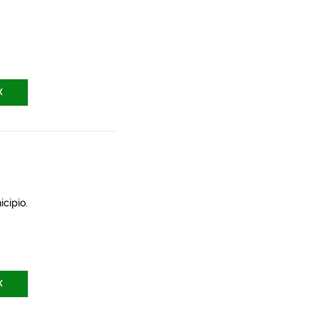
X
icipio.
X