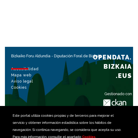
OPENDATA.
Bizkaiko Foru Aldundia
-
Diputación Foral de Bizkaia
BIZKAIA
Accesibilidad
.EUS
Mapa web
Aviso legal
Cookies
Gestionado con
Este portal utiliza
cookies
propias y de terceros para mejorar el
servicio y obtener información estadística sobre los hábitos de
navegación. Si continúa navegando, se considera que acepta su uso.
Para más información, consulte el apartado
Cookies
.