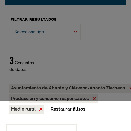
FILTRAR RESULTADOS
Selecciona tipo
3
Conjuntos
de datos
Ayuntamiento de Abanto y Ciérvana-Abanto Zierbena
Produccion y consumo responsables
Medio rural
Restaurar filtros