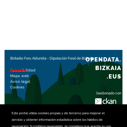
OPENDATA.
Bizkaiko Foru Aldundia
-
Diputación Foral de Bizkaia
BIZKAIA
Accesibilidad
.EUS
Mapa web
Aviso legal
Cookies
Gestionado con
Este portal utiliza
cookies
propias y de terceros para mejorar el
servicio y obtener información estadística sobre los hábitos de
navegación. Si continúa navegando, se considera que acepta su uso.