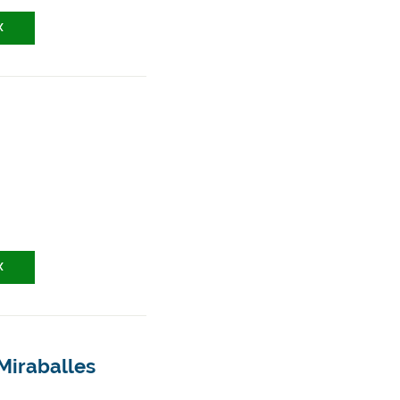
X
X
Miraballes