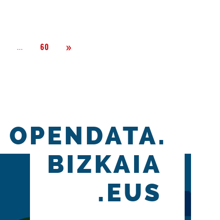
Siguiente
»
Página
...
2
60
OPENDATA.
BIZKAIA
.EUS