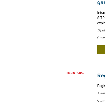
ga
Info
SITR
expl
Diput
Últim
MEDIO RURAL
Re
Regi
Ayun
Últim