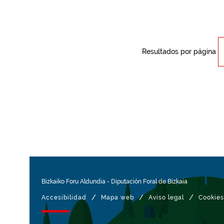
Resultados por página
Bizkaiko Foru Aldundia
-
Diputación Foral de Bizkaia
/
/
/
Accesibilidad
Mapa web
Aviso legal
Cookies