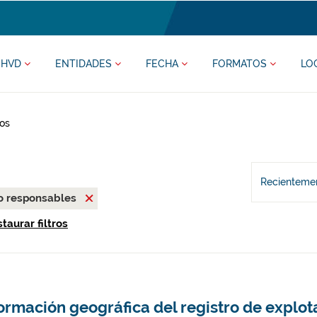
HVD
ENTIDADES
FECHA
FORMATOS
LO
os
Recientemen
o responsables
taurar filtros
ormación geográfica del registro de explo