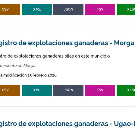
CSV
XML
JSON
TSV
XLS
gistro de explotaciones ganaderas - Morga
stro de explotaciones ganaderas sitas en este municipio.
tamiento de Morga
a modificación 15 febrero 2026
CSV
XML
JSON
TSV
XLS
gistro de explotaciones ganaderas - Ugao-