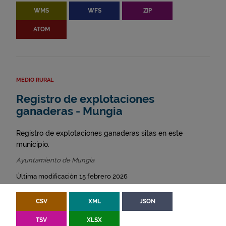
WMS
WFS
ZIP
ATOM
MEDIO RURAL
Registro de explotaciones
ganaderas - Mungia
Registro de explotaciones ganaderas sitas en este
municipio.
Ayuntamiento de Mungia
Última modificación 15 febrero 2026
CSV
XML
JSON
TSV
XLSX