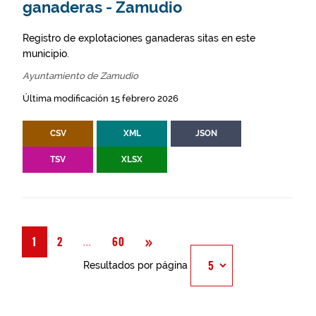
ganaderas - Zamudio
Registro de explotaciones ganaderas sitas en este
municipio.
Ayuntamiento de Zamudio
Última modificación 15 febrero 2026
CSV
XML
JSON
TSV
XLSX
Siguiente
»
Página
...
1
2
60
Resultados por página