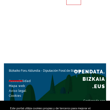
OPENDATA.
Bizkaiko Foru Aldundia
-
Diputación Foral de Bizkaia
BIZKAIA
Accesibilidad
.EUS
Mapa web
Aviso legal
Cookies
Gestionado con
Este portal utiliza
cookies
propias y de terceros para mejorar el