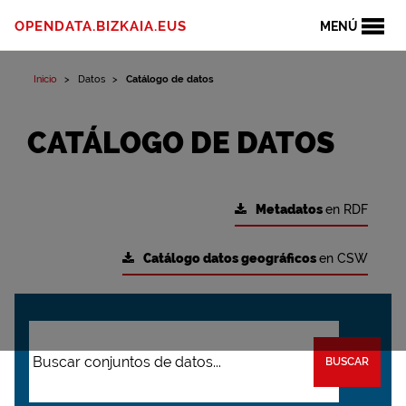
OPENDATA.BIZKAIA.EUS
MENÚ
Inicio
Datos
Catálogo de datos
CATÁLOGO DE DATOS
Metadatos
en RDF
Catálogo datos geográficos
en CSW
BUSCAR