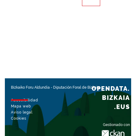
OPENDATA.
Bizkaiko Foru Aldundia
-
Diputación Foral de Bizkaia
BIZKAIA
Accesibilidad
.EUS
Mapa web
Aviso legal
Cookies
Gestionado con