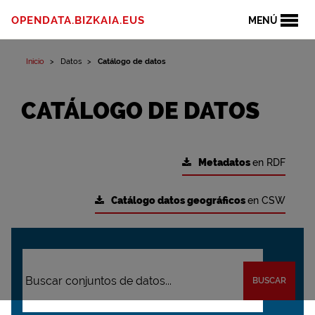
OPENDATA.BIZKAIA.EUS
MENÚ
Inicio
Datos
Catálogo de datos
CATÁLOGO DE DATOS
Metadatos
en RDF
Catálogo datos geográficos
en CSW
BUSCAR