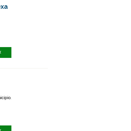
exa
X
icipio.
X