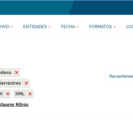
HVD
ENTIDADES
FECHA
FORMATOS
LO
ndexa
Recientemen
terrestres
SV
XML
taurar filtros