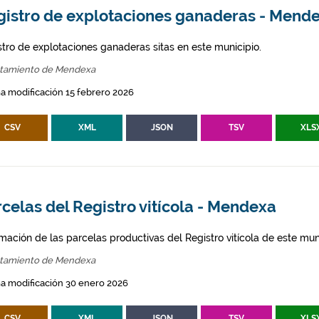
gistro de explotaciones ganaderas - Mend
stro de explotaciones ganaderas sitas en este municipio.
tamiento de Mendexa
a modificación 15 febrero 2026
CSV
XML
JSON
TSV
XLS
celas del Registro vitícola - Mendexa
mación de las parcelas productivas del Registro vitícola de este mun
tamiento de Mendexa
a modificación 30 enero 2026
CSV
XML
JSON
TSV
XLS