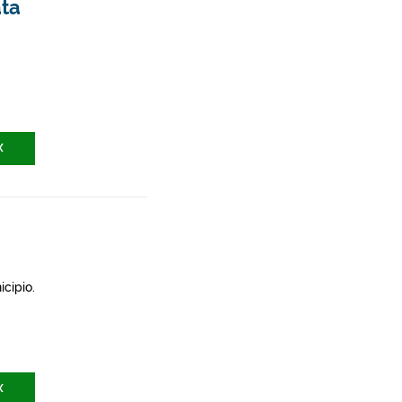
ata
X
icipio.
X