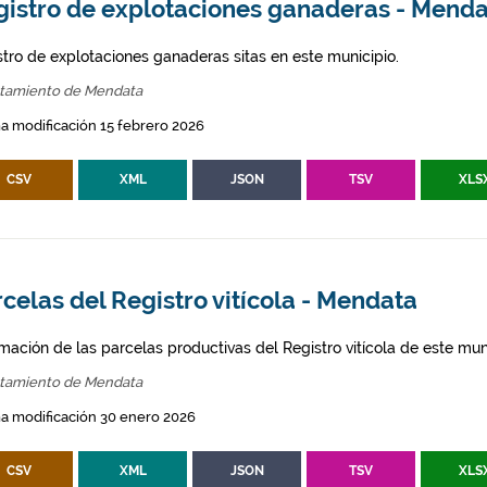
gistro de explotaciones ganaderas - Mend
stro de explotaciones ganaderas sitas en este municipio.
tamiento de Mendata
a modificación 15 febrero 2026
CSV
XML
JSON
TSV
XLS
celas del Registro vitícola - Mendata
mación de las parcelas productivas del Registro vitícola de este mun
tamiento de Mendata
a modificación 30 enero 2026
CSV
XML
JSON
TSV
XLS