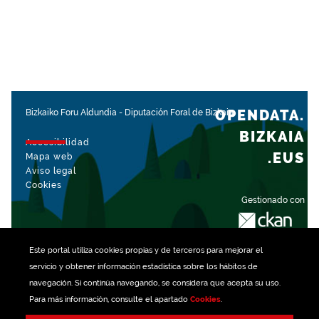
OPENDATA.
Bizkaiko Foru Aldundia
-
Diputación Foral de Bizkaia
BIZKAIA
Accesibilidad
.EUS
Mapa web
Aviso legal
Cookies
Gestionado con
Este portal utiliza
cookies
propias y de terceros para mejorar el
servicio y obtener información estadística sobre los hábitos de
navegación. Si continúa navegando, se considera que acepta su uso.
Para más información, consulte el apartado
Cookies
.