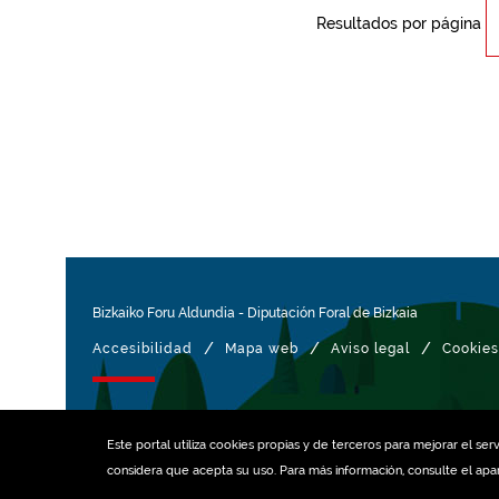
Resultados por página
Bizkaiko Foru Aldundia
-
Diputación Foral de Bizkaia
/
/
/
Accesibilidad
Mapa web
Aviso legal
Cookies
Gestionado con
Este portal utiliza
cookies
propias y de terceros para mejorar el serv
considera que acepta su uso. Para más información, consulte el ap