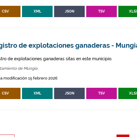
CSV
XML
JSON
TSV
XLS
gistro de explotaciones ganaderas - Mungi
stro de explotaciones ganaderas sitas en este municipio.
tamiento de Mungia
a modificación 15 febrero 2026
CSV
XML
JSON
TSV
XLS