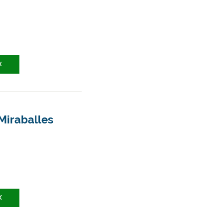
X
Miraballes
X