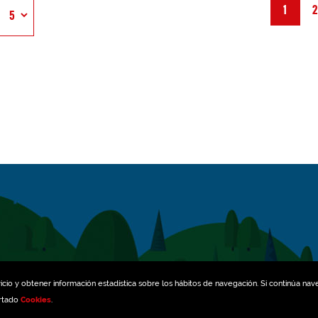
1
icio y obtener información estadística sobre los hábitos de navegación. Si continúa na
artado
Cookies
.