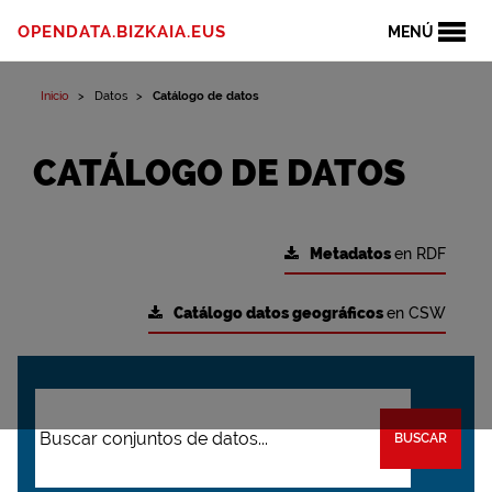
OPENDATA.BIZKAIA.EUS
MENÚ
Inicio
Datos
Catálogo de datos
CATÁLOGO DE DATOS
Metadatos
en RDF
Catálogo datos geográficos
en CSW
BUSCAR