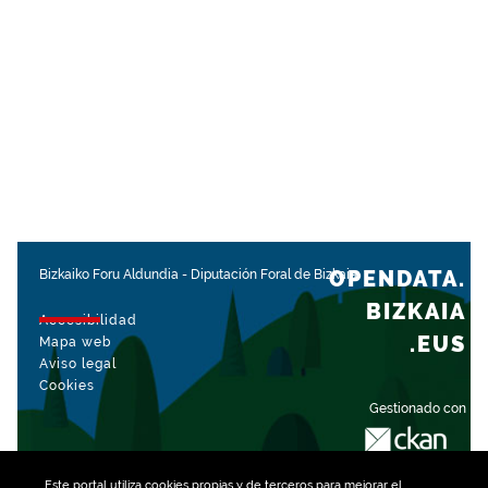
OPENDATA.
Bizkaiko Foru Aldundia
-
Diputación Foral de Bizkaia
BIZKAIA
Accesibilidad
.EUS
Mapa web
Aviso legal
Cookies
Gestionado con
Este portal utiliza
cookies
propias y de terceros para mejorar el