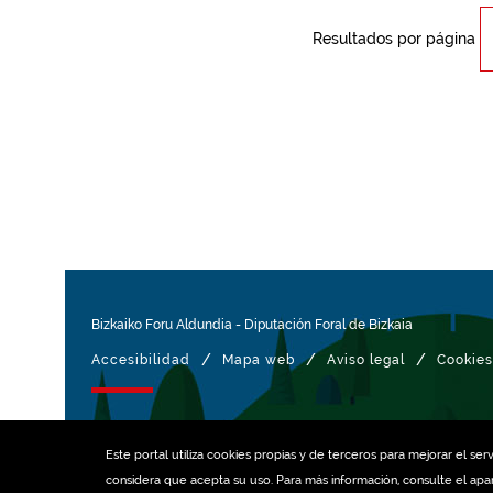
Resultados por página
Bizkaiko Foru Aldundia
-
Diputación Foral de Bizkaia
/
/
/
Accesibilidad
Mapa web
Aviso legal
Cookies
Gestionado con
Este portal utiliza
cookies
propias y de terceros para mejorar el serv
considera que acepta su uso. Para más información, consulte el ap