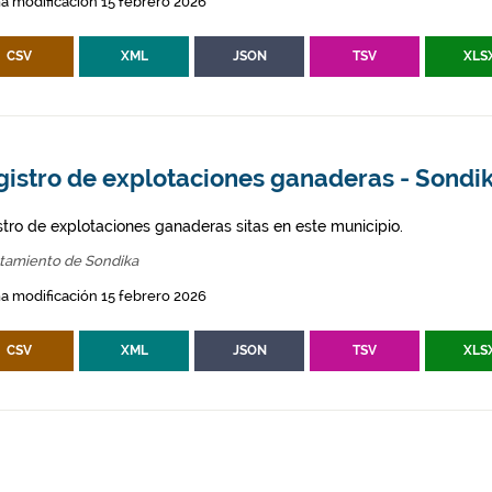
a modificación 15 febrero 2026
CSV
XML
JSON
TSV
XLS
gistro de explotaciones ganaderas - Sondi
stro de explotaciones ganaderas sitas en este municipio.
tamiento de Sondika
a modificación 15 febrero 2026
CSV
XML
JSON
TSV
XLS