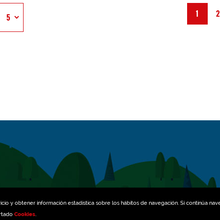
1
icio y obtener información estadística sobre los hábitos de navegación. Si continúa na
artado
Cookies
.