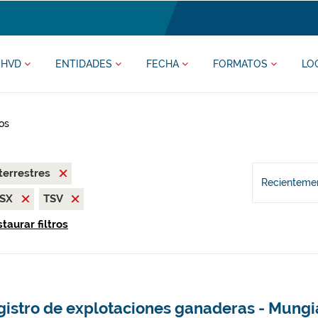
HVD
ENTIDADES
FECHA
FORMATOS
LO
os
terrestres
Recientemen
LSX
TSV
taurar filtros
gistro de explotaciones ganaderas - Mungi