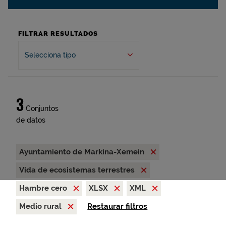
FILTRAR RESULTADOS
Selecciona tipo
3
Conjuntos
de datos
Ayuntamiento de Markina-Xemein
Vida de ecosistemas terrestres
Hambre cero
XLSX
XML
Medio rural
Restaurar filtros