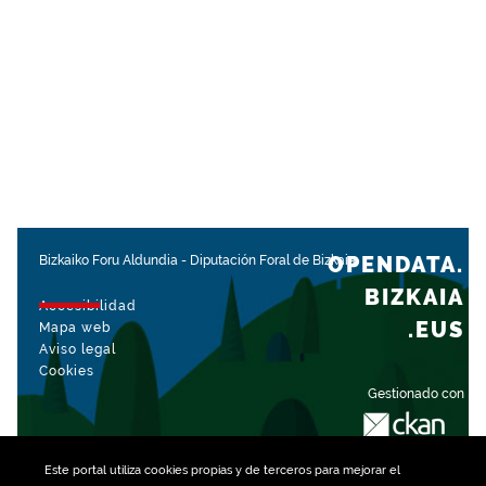
OPENDATA.
Bizkaiko Foru Aldundia
-
Diputación Foral de Bizkaia
BIZKAIA
Accesibilidad
.EUS
Mapa web
Aviso legal
Cookies
Gestionado con
Este portal utiliza
cookies
propias y de terceros para mejorar el