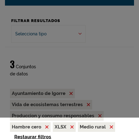
FILTRAR RESULTADOS
Selecciona tipo
3
Conjuntos
de datos
Ayuntamiento de Igorre
Vida de ecosistemas terrestres
Produccion y consumo responsables
Hambre cero
XLSX
Medio rural
Restaurar filtros