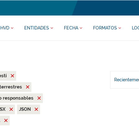
HVD
ENTIDADES
FECHA
FORMATOS
LO
esti
Recientemen
terrestres
o responsables
LSX
JSON
l