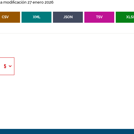
a modificación 27 enero 2026
CSV
XML
JSON
TSV
XLS