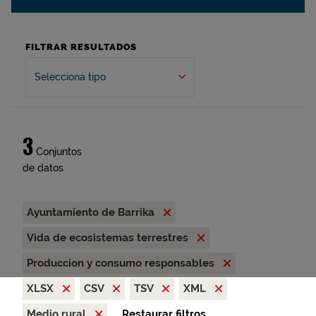
FILTRAR RESULTADOS
Selecciona tipo
3
Conjuntos
de datos
Ayuntamiento de Barrika
Vida de ecosistemas terrestres
Produccion y consumo responsables
XLSX
CSV
TSV
XML
Medio rural
Restaurar filtros