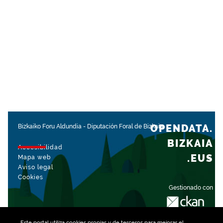
OPENDATA.
Bizkaiko Foru Aldundia
-
Diputación Foral de Bizkaia
BIZKAIA
Accesibilidad
.EUS
Mapa web
Aviso legal
Cookies
Gestionado con
Este portal utiliza
cookies
propias y de terceros para mejorar el