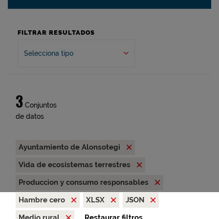
FILTRAR RESULTADOS
Selecciona tipo
3
Conjuntos
de datos
Ayuntamiento de Alonsotegi
Vida de ecosistemas terrestres
Produccion y consumo responsables
Hambre cero
XLSX
JSON
Medio rural
Restaurar filtros