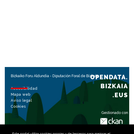
OPENDATA.
Bizkaiko Foru Aldundia
-
Diputación Foral de Bizkaia
BIZKAIA
Accesibilidad
.EUS
Mapa web
Aviso legal
Cookies
Gestionado con
Este portal utiliza
cookies
propias y de terceros para mejorar el