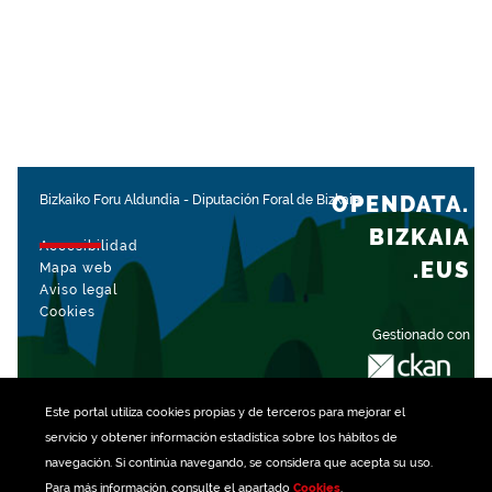
OPENDATA.
Bizkaiko Foru Aldundia
-
Diputación Foral de Bizkaia
BIZKAIA
Accesibilidad
.EUS
Mapa web
Aviso legal
Cookies
Gestionado con
Este portal utiliza
cookies
propias y de terceros para mejorar el
servicio y obtener información estadística sobre los hábitos de
navegación. Si continúa navegando, se considera que acepta su uso.
Para más información, consulte el apartado
Cookies
.