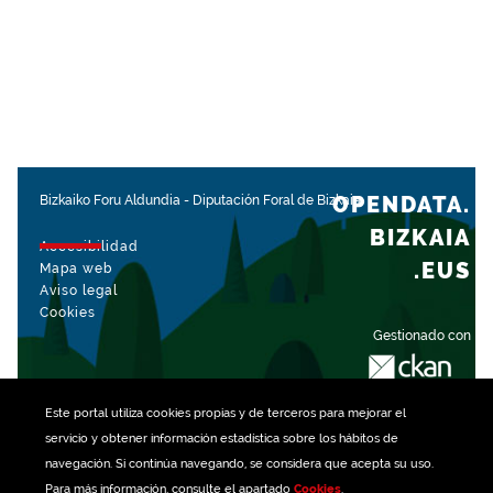
OPENDATA.
Bizkaiko Foru Aldundia
-
Diputación Foral de Bizkaia
BIZKAIA
Accesibilidad
.EUS
Mapa web
Aviso legal
Cookies
Gestionado con
Este portal utiliza
cookies
propias y de terceros para mejorar el
servicio y obtener información estadística sobre los hábitos de
navegación. Si continúa navegando, se considera que acepta su uso.
Para más información, consulte el apartado
Cookies
.