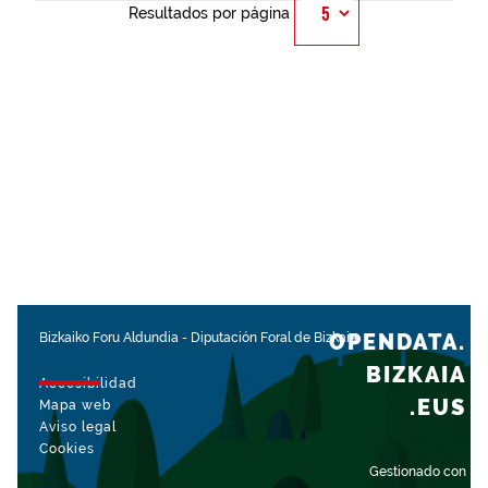
Resultados por página
OPENDATA.
Bizkaiko Foru Aldundia
-
Diputación Foral de Bizkaia
BIZKAIA
Accesibilidad
.EUS
Mapa web
Aviso legal
Cookies
Gestionado con