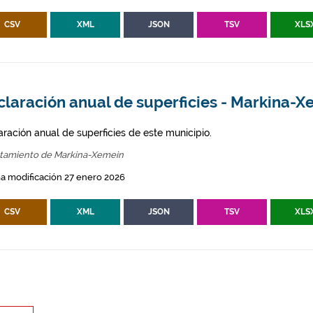
CSV
XML
JSON
TSV
XLS
claración anual de superficies - Markina-X
aración anual de superficies de este municipio.
tamiento de Markina-Xemein
a modificación 27 enero 2026
CSV
XML
JSON
TSV
XLS