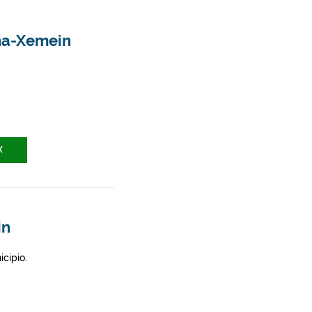
ina-Xemein
X
in
icipio.