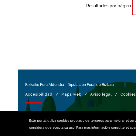
Resultados por página
Bizkaiko Foru Aldundia
-
Diputación Foral de Bizkaia
/
/
/
Accesibilidad
Mapa web
Aviso legal
Cookies
Gestionado con
Este portal utiliza
cookies
propias y de terceros para mejorar el serv
considera que acepta su uso. Para más información, consulte el ap