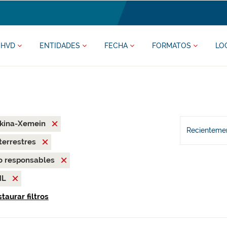
HVD
ENTIDADES
FECHA
FORMATOS
LO
rkina-Xemein
Recientemen
terrestres
o responsables
ML
taurar filtros