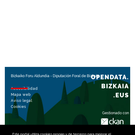
OPENDATA.
Bizkaiko Foru Aldundia
-
Diputación Foral de Bizkaia
BIZKAIA
Accesibilidad
.EUS
Mapa web
Aviso legal
Cookies
Gestionado con
Este portal utiliza
cookies
propias y de terceros para mejorar el