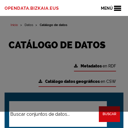
OPENDATA.BIZKAIA.EUS
MENÚ
Inicio
Datos
Catálogo de datos
CATÁLOGO DE DATOS
Metadatos
en RDF
Catálogo datos geográficos
en CSW
BUSCAR