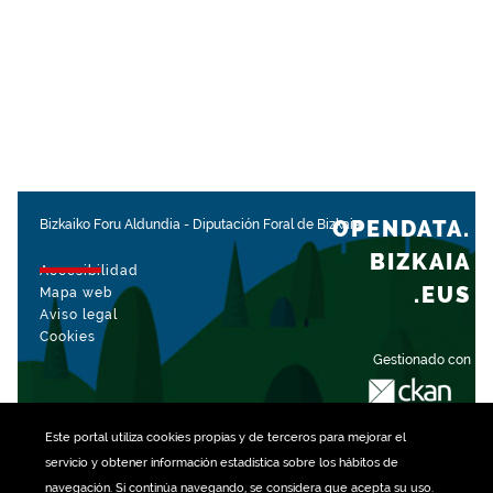
OPENDATA.
Bizkaiko Foru Aldundia
-
Diputación Foral de Bizkaia
BIZKAIA
Accesibilidad
.EUS
Mapa web
Aviso legal
Cookies
Gestionado con
Este portal utiliza
cookies
propias y de terceros para mejorar el
servicio y obtener información estadística sobre los hábitos de
navegación. Si continúa navegando, se considera que acepta su uso.