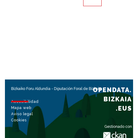
OPENDATA.
Bizkaiko Foru Aldundia
-
Diputación Foral de Bizkaia
BIZKAIA
Accesibilidad
.EUS
Mapa web
Aviso legal
Cookies
Gestionado con