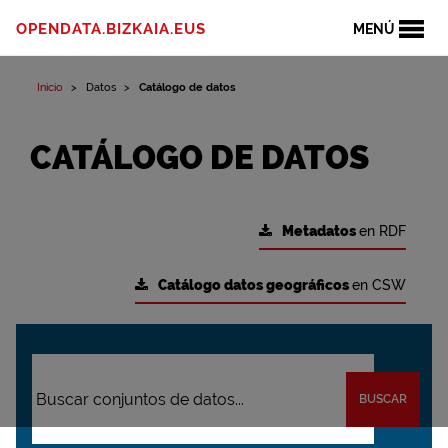
OPENDATA.BIZKAIA.EUS
MENÚ
Inicio
Datos
Catálogo de datos
CATÁLOGO DE DATOS
Metadatos
en RDF
Catálogo datos geográficos
en CSW
BUSCAR