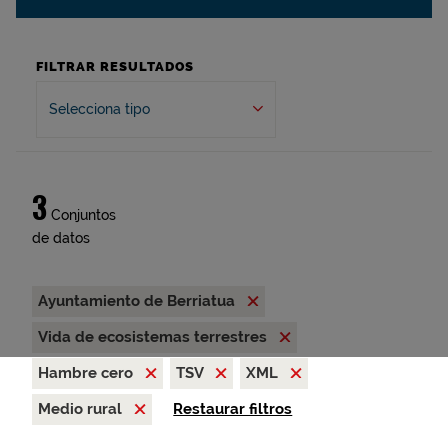
FILTRAR RESULTADOS
Selecciona tipo
3
Conjuntos
de datos
Ayuntamiento de Berriatua
Vida de ecosistemas terrestres
Hambre cero
TSV
XML
Medio rural
Restaurar filtros