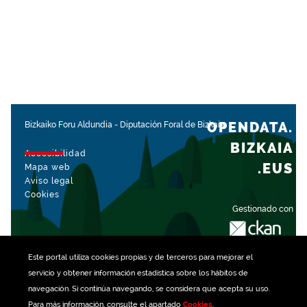
OPENDATA.
Bizkaiko Foru Aldundia
-
Diputación Foral de Bizkaia
BIZKAIA
Accesibilidad
.EUS
Mapa web
Aviso legal
Cookies
Gestionado con
Este portal utiliza
cookies
propias y de terceros para mejorar el
servicio y obtener información estadística sobre los hábitos de
navegación. Si continúa navegando, se considera que acepta su uso.
Para más información, consulte el apartado
Cookies
.