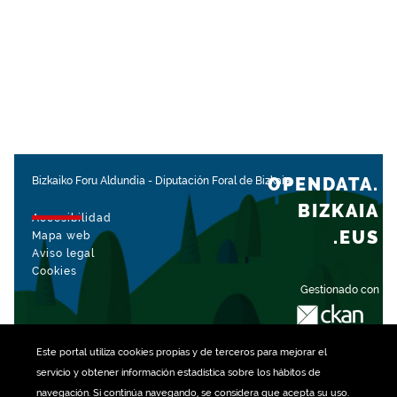
OPENDATA.
Bizkaiko Foru Aldundia
-
Diputación Foral de Bizkaia
BIZKAIA
Accesibilidad
.EUS
Mapa web
Aviso legal
Cookies
Gestionado con
Este portal utiliza
cookies
propias y de terceros para mejorar el
servicio y obtener información estadística sobre los hábitos de
navegación. Si continúa navegando, se considera que acepta su uso.