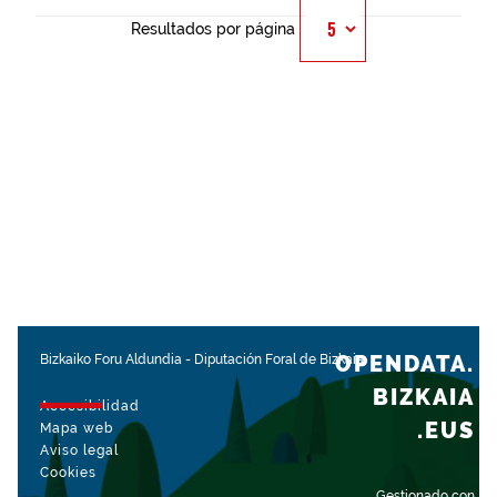
Resultados por página
OPENDATA.
Bizkaiko Foru Aldundia
-
Diputación Foral de Bizkaia
BIZKAIA
Accesibilidad
.EUS
Mapa web
Aviso legal
Cookies
Gestionado con