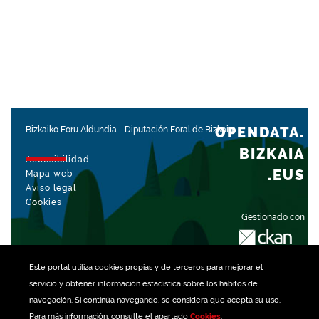
OPENDATA.
Bizkaiko Foru Aldundia
-
Diputación Foral de Bizkaia
BIZKAIA
Accesibilidad
.EUS
Mapa web
Aviso legal
Cookies
Gestionado con
Este portal utiliza
cookies
propias y de terceros para mejorar el
servicio y obtener información estadística sobre los hábitos de
navegación. Si continúa navegando, se considera que acepta su uso.
Para más información, consulte el apartado
Cookies
.