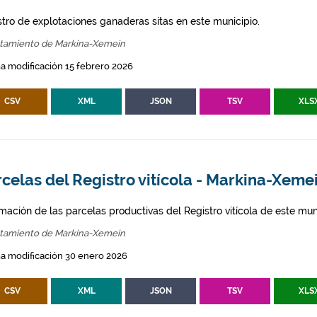
stro de explotaciones ganaderas sitas en este municipio.
tamiento de Markina-Xemein
a modificación 15 febrero 2026
CSV
XML
JSON
TSV
XLS
celas del Registro vitícola - Markina-Xeme
mación de las parcelas productivas del Registro vitícola de este mun
tamiento de Markina-Xemein
a modificación 30 enero 2026
CSV
XML
JSON
TSV
XLS