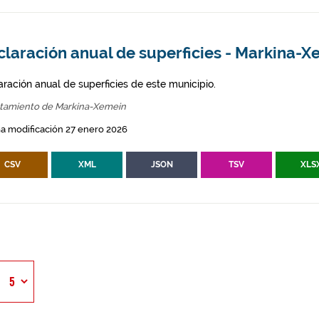
claración anual de superficies - Markina-X
aración anual de superficies de este municipio.
tamiento de Markina-Xemein
a modificación 27 enero 2026
CSV
XML
JSON
TSV
XLS