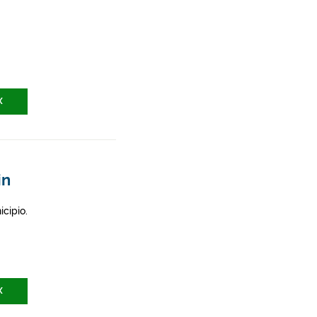
X
in
icipio.
X