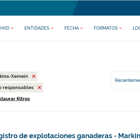
HVD
ENTIDADES
FECHA
FORMATOS
LO
rkina-Xemein
Recientemen
o responsables
taurar filtros
gistro de explotaciones ganaderas - Mark